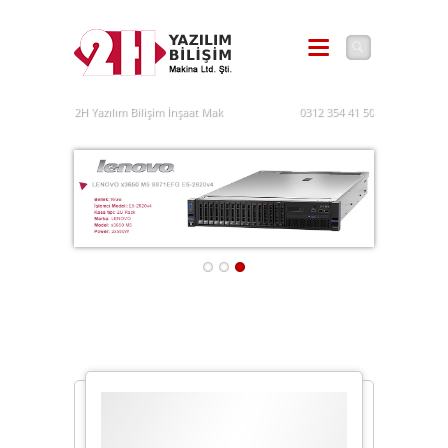
2H Yazılım Bilişim İnşaat Makina İhr. İth. San. Tic.Ltd.Şti. - 0312 354 41 50
0312 354 41 50