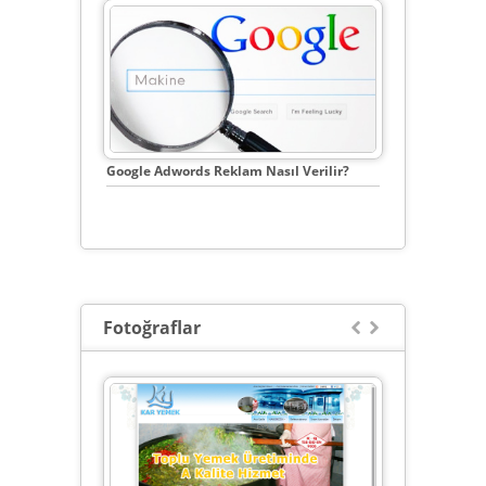
Google Adwords Reklam Nasıl Verilir?
Neden W
Olması G
Fotoğraflar

