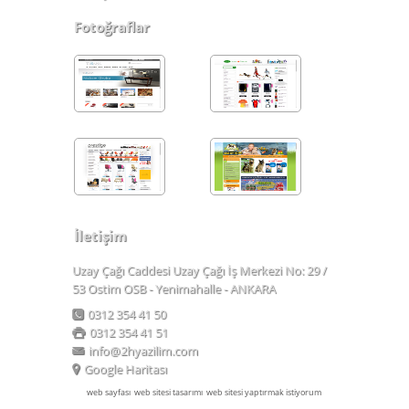
Fotoğraflar
İletişim
Uzay Çağı Caddesi Uzay Çağı İş Merkezi No: 29 /
53 Ostim OSB - Yenimahalle - ANKARA
0312 354 41 50
0312 354 41 51
info@2hyazilim.com
Google Haritası
web sayfası
web sitesi tasarımı
web sitesi yaptırmak istiyorum