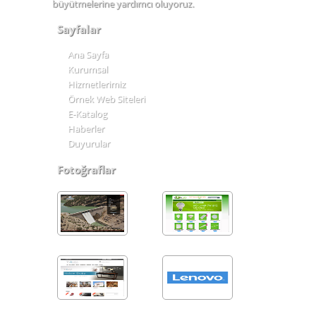
büyütmelerine yardımcı oluyoruz.
Sayfalar
Ana Sayfa
Kurumsal
Hizmetlerimiz
Örnek Web Siteleri
E-Katalog
Haberler
Duyurular
Fotoğraflar