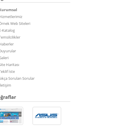
Kurumsal
Hizmetlerimiz
Örnek Web Siteleri
E-Katalog
Temsilcilikler
Haberler
Duyurular
Galeri
Site Haritası
Teklif İste
Sıkça Sorulan Sorular
İletişim
ğraflar