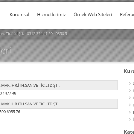
Kurumsal
Hizmetlerimiz
Örnek Web Siteleri
Refera
an. Tic.Ltd.Şti. - 0312 354 41 50 - 0850 562 29 53
eri
Kur
.MAK.İHR.İTH.SAN.VE TİC.LTD.ŞTİ.
0 1477 48
.MAK.İHR.İTH.SAN.VE TİC.LTD.ŞTİ.
590 6955 76
Kate