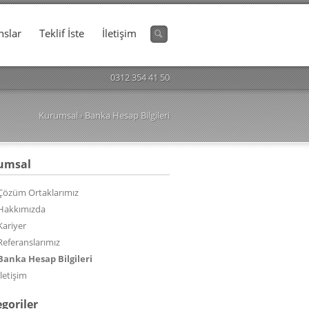
nslar
Teklif İste
İletişim
0312 354 41 50
Kurumsal
›
Banka Hesap Bilgileri
umsal
Çözüm Ortaklarımız
Hakkımızda
Kariyer
Referanslarımız
Banka Hesap Bilgileri
İletişim
goriler