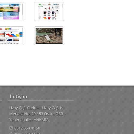
İletişim
Uzay Çağı Caddesi Uzay Çağı İş
Merkezi No: 29 / 53 Ostim OSB -
Yenimahalle - ANKARA
0312 354 41 50