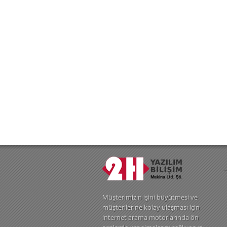
Müşterimizin işini büyütmesi ve
müşterilerine kolay ulaşması için
internet arama motorlarında ön