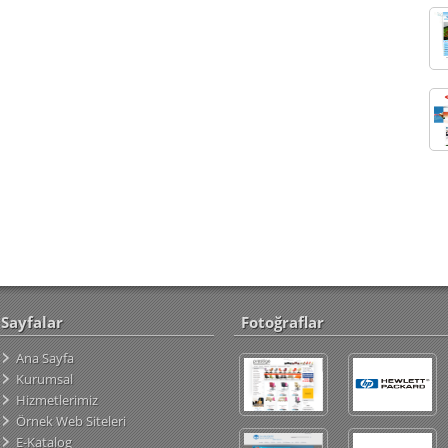
Sayfalar
Fotoğraflar
Ana Sayfa
Kurumsal
Hizmetlerimiz
Örnek Web Siteleri
E-Katalog