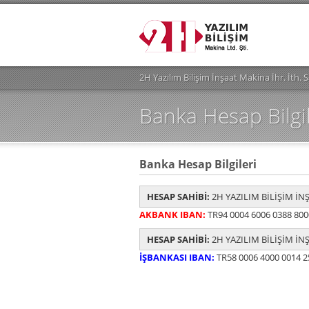
2H Yazılım Bilişim İnşaat Makina İhr. İth. S
Banka Hesap Bilgil
Banka Hesap Bilgileri
HESAP SAHİBİ:
2H YAZILIM BİLİŞİM İNŞ
AKBANK
IBAN:
TR94 0004 6006 0388 800
HESAP SAHİBİ:
2H YAZILIM BİLİŞİM İNŞ
İŞBANKASI
IBAN:
TR58 0006 4000 0014 2