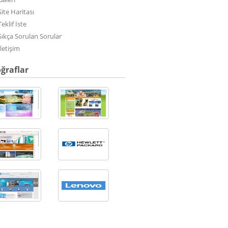
Site Haritası
Teklif İste
Sıkça Sorulan Sorular
İletişim
ğraflar