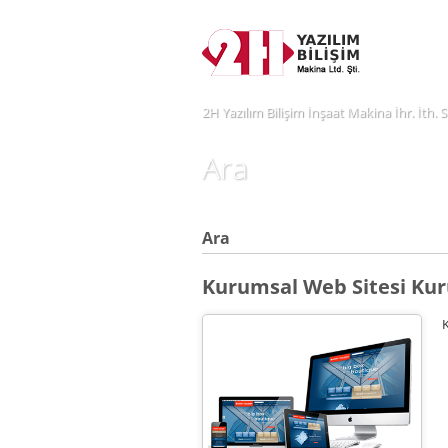
2H Yazılım Bilişim İnşaat Makina İhr. İth. S
Ara
Ara
Kurumsal Web Sitesi Ku