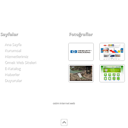
Sayfalar
Fotoğraflar
Ana Sayfa
Kurumsal
Hizmetlerimiz
Örnek Web Siteleri
E-Katalog
Haberler
Duyurular
ostim internet web
