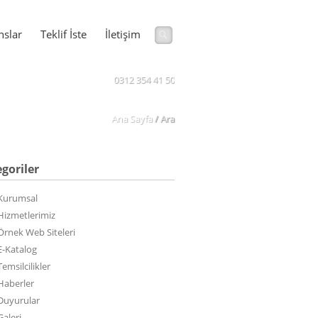
nslar
Teklif İste
İletişim
0312 354 41 50
Ana Sayfa
/
Ara
goriler
Kurumsal
Hizmetlerimiz
Örnek Web Siteleri
E-Katalog
Temsilcilikler
Haberler
Duyurular
Galeri